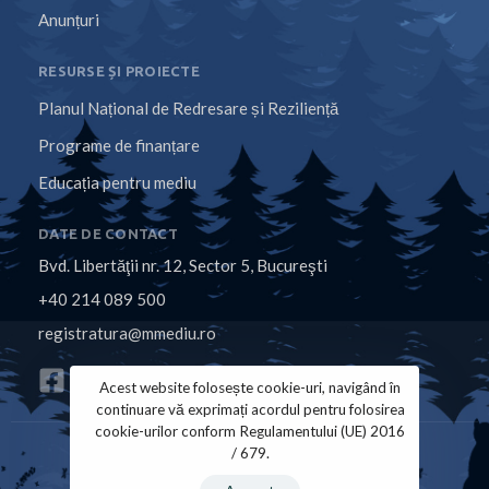
Anunțuri
RESURSE ȘI PROIECTE
Planul Național de Redresare și Reziliență
Programe de finanțare
Educația pentru mediu
DATE DE CONTACT
Bvd. Libertăţii nr. 12, Sector 5, Bucureşti
+40 214 089 500
registratura@mmediu.ro
Acest website folosește cookie-uri, navigând în
continuare vă exprimați acordul pentru folosirea
cookie-urilor conform Regulamentului (UE) 2016
/ 679.
Politica de Cookies
Politica de Confidențialitate