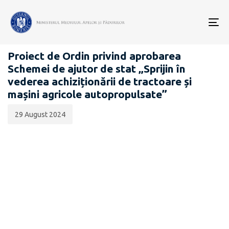
Data
CATEGORIA:
publicării:
To
PROIECTE ACTE NORMATIVE
nav
Proiect de Ordin privind aprobarea
Schemei de ajutor de stat „Sprijin în
vederea achiziționării de tractoare și
mașini agricole autopropulsate”
29 August 2024