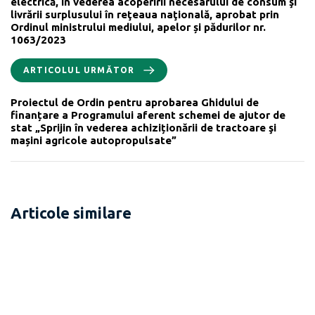
electrică, în vederea acoperirii necesarului de consum şi
livrării surplusului în reţeaua naţională, aprobat prin
Ordinul ministrului mediului, apelor și pădurilor nr.
1063/2023
ARTICOLUL URMĂTOR
Proiectul de Ordin pentru aprobarea Ghidului de
finanțare a Programului aferent schemei de ajutor de
stat „Sprijin în vederea achiziționării de tractoare şi
mașini agricole autopropulsate”
Articole similare