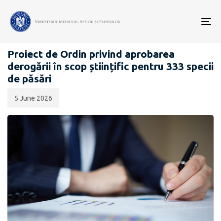
Data
CATEGORIA:
publicării:
To
PROIECTE ACTE NORMATIVE
nav
Proiect de Ordin privind aprobarea
derogării în scop științific pentru 333 specii
de păsări
5 June 2026