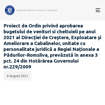
Data
CATEGORIA:
publicării:
To
PROIECTE ACTE NORMATIVE
nav
Proiect de Ordin privind aprobarea
bugetului de venituri si cheltuieli pe anul
2021 al Direcției de Creștere, Exploatare și
Ameliorare a Cabalinelor, unitate cu
personalitate juridică a Regiei Naționale a
Pădurilor-Romsilva, prevăzută în anexa 3
pct. 24 din Hotărârea Guvernului
nr.229/2009
9 August 2021