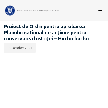
Data
CATEGORIA:
publicării:
To
PROIECTE ACTE NORMATIVE
nav
Proiect de Ordin pentru aprobarea
Planului național de acțiune pentru
conservarea lostriței – Hucho hucho
13 October 2021