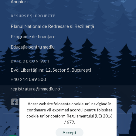
Anunțuri
RESURSE ȘI PROIECTE
Planul Național de Redresare și Reziliență
Programe de finanțare
Educația pentru mediu
DATE DE CONTACT
Bvd. Libertăţii nr. 12, Sector 5, Bucureşti
+40 214 089 500
registratura@mmediu.ro
Acest website folosește cookie-uri, navigând în
continuare vă exprimați acordul pentru folosirea
cookie-urilor conform Regulamentului (UE) 2016
/ 679.
Politica de Cookies
Politica de Confidențialitate
Accept