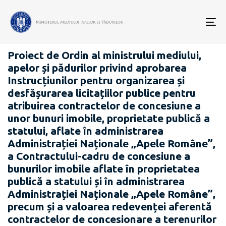
Data
CATEGORIA:
publicării:
To
PROIECTE ACTE NORMATIVE
nav
Proiect de Ordin al ministrului mediului,
apelor și pădurilor privind aprobarea
Instrucțiunilor pentru organizarea și
desfășurarea licitațiilor publice pentru
atribuirea contractelor de concesiune a
unor bunuri imobile, proprietate publică a
statului, aflate în administrarea
Administrației Naționale „Apele Române”,
a Contractului-cadru de concesiune a
bunurilor imobile aflate în proprietatea
publică a statului și în administrarea
Administrației Naționale „Apele Române”,
precum și a valoarea redevenței aferentă
contractelor de concesionare a terenurilor