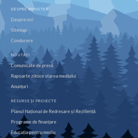
DESPRE MINISTER
Despre noi
Sitemap
Conducere
NOUTĂȚI
Comunicate de presă
Rapoarte zilnice starea mediului
Anunțuri
RESURSE ȘI PROIECTE
Planul Național de Redresare și Reziliență
Programe de finanțare
Educația pentru mediu