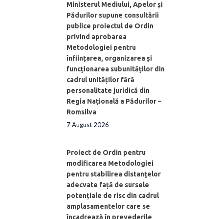
Ministerul Mediului, Apelor și
Pădurilor supune consultării
publice proiectul de Ordin
privind aprobarea
Metodologiei pentru
înființarea, organizarea și
funcționarea subunităților din
cadrul unităților fără
personalitate juridică din
Regia Națională a Pădurilor –
Romsilva
7 August 2026
Proiect de Ordin pentru
modificarea Metodologiei
pentru stabilirea distanţelor
adecvate față de sursele
potențiale de risc din cadrul
amplasamentelor care se
încadrează în prevederile