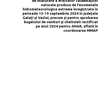
de înlăturare a efectelor calamităților
naturale produse de fenomenele
hidrometeorologice extreme înregistrate în
perioada 13-19 septembrie 2024 în județele
Galați și Vaslui, precum și pentru aprobarea
bugetului de venituri şi cheltuieli rectificat
pe anul 2024 pentru ANAR, aflată în
coordonarea MMAP