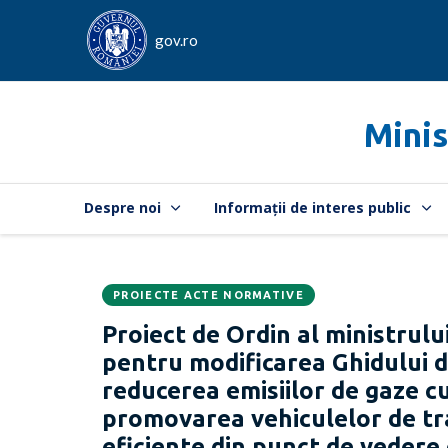
gov.ro
Minis
Despre noi
Informații de interes public
PROIECTE ACTE NORMATIVE
Data
CATEGORIA:
Proiect de Ordin al ministrului
publicării:
pentru modificarea Ghidului d
reducerea emisiilor de gaze cu
promovarea vehiculelor de tr
eficiente din punct de vedere