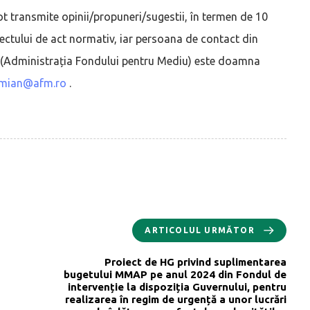
e pot transmite opinii/propuneri/sugestii, în termen de 10
oiectului de act normativ, iar persoana de contact din
or (Administrația Fondului pentru Mediu) este doamna
amian@afm.ro
.
ARTICOLUL URMĂTOR
Proiect de HG privind suplimentarea
bugetului MMAP pe anul 2024 din Fondul de
intervenție la dispoziția Guvernului, pentru
realizarea în regim de urgență a unor lucrări