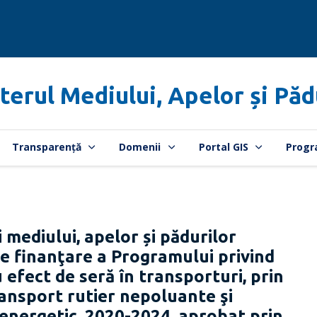
terul Mediului, Apelor și Păd
Transparență
Domenii
Portal GIS
Progr
 mediului, apelor și pădurilor
e finanţare a Programului privind
 efect de seră în transporturi, prin
ansport rutier nepoluante şi
 energetic, 2020-2024, aprobat prin