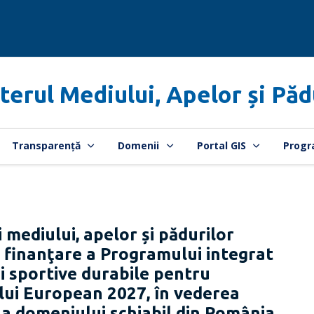
terul Mediului, Apelor și Păd
Transparență
Domenii
Portal GIS
Progr
 mediului, apelor și pădurilor
 finanţare a Programului integrat
ii sportive durabile pentru
ului European 2027, în vederea
e a domeniului schiabil din România