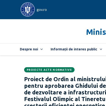
gov.ro
Minis
Despre noi
Informații de interes public
PROIECTE ACTE NORMATIVE
Data
CATEGORIA:
Proiect de Ordin al ministrului
publicării:
pentru aprobarea Ghidului de
de dezvoltare a infrastructur
Festivalul Olimpic al Tineret
creșterii eficienței energetic