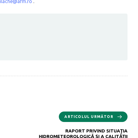
ilache@afm.ro
.
ARTICOLUL URMĂTOR
RAPORT PRIVIND SITUAŢIA
HIDROMETEOROLOGICĂ ŞI A CALITĂŢII