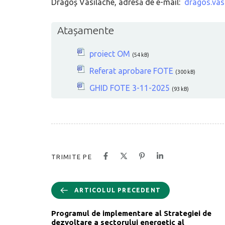
Dragoș Vasilache, adresă de e-mail:
dragos.vas
Atașamente
proiect OM
(54 kB)
Referat aprobare FOTE
(300 kB)
GHID FOTE 3-11-2025
(93 kB)
TRIMITE PE
ARTICOLUL PRECEDENT
Programul de implementare al Strategiei de
dezvoltare a sectorului energetic al