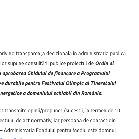
privind transparenţa decizională în administraţia publică,
ilor supune consultării publice proiectul de
Ordin al
ru aprobarea Ghidului de finanţare a Programului
ve durabile pentru Festivalul Olimpic al Tineretului
energetice a domeniului schiabil din România.
e pot transmite opinii/propuneri/sugestii, în termen de 10
oiectului de act normativ, iar persoana de contact din
or – Administrația Fondului pentru Mediu este domnul