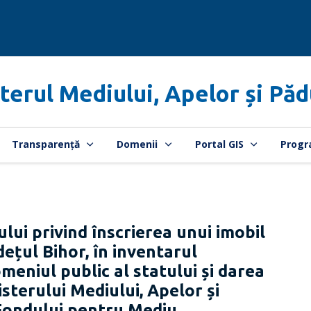
terul Mediului, Apelor și Păd
Transparență
Domenii
Portal GIS
Progr
lui privind înscrierea unui imobil
dețul Bihor, în inventarul
omeniul public al statului și darea
sterului Mediului, Apelor și
 Fondului pentru Mediu.