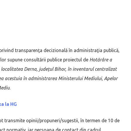
privind transparenţa decizională în administraţia publică,
ilor supune consultării publice proiectul de
Hotărâre a
 localitatea Derna, județul Bihor, în inventarul centralizat
rea acestuia în administrarea Ministerului Mediului, Apelor
Mediu
.
a la HG
e pot transmite opinii/propuneri/sugestii, în termen de 10 de
e act normativ, iar persoana de contact din cadrul