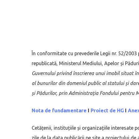
În conformitate cu prevederile Legii nr. 52/2003 
republicată, Ministerul Mediului, Apelor și Pădur
Guvernului privind înscrierea unui imobil situat în
al bunurilor din domeniul public al statului și da
și Pădurilor, prin Administrația Fondului pentru 
Nota de fundamentare
I
Proiect de HG
I
Anex
Cetățenii, instituțiile și organizațiile interesat
zile de la data publicării pe site a proiectului d