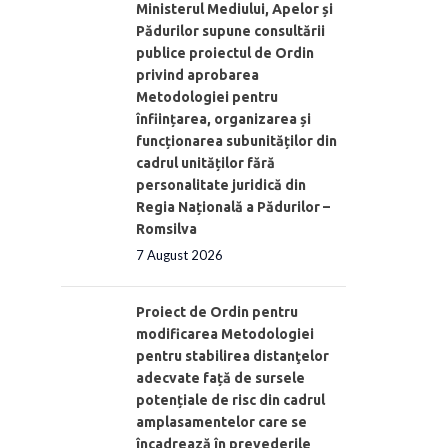
Ministerul Mediului, Apelor și
Pădurilor supune consultării
publice proiectul de Ordin
privind aprobarea
Metodologiei pentru
înființarea, organizarea și
funcționarea subunităților din
cadrul unităților fără
personalitate juridică din
Regia Națională a Pădurilor –
Romsilva
7 August 2026
Proiect de Ordin pentru
modificarea Metodologiei
pentru stabilirea distanţelor
adecvate față de sursele
potențiale de risc din cadrul
amplasamentelor care se
încadrează în prevederile