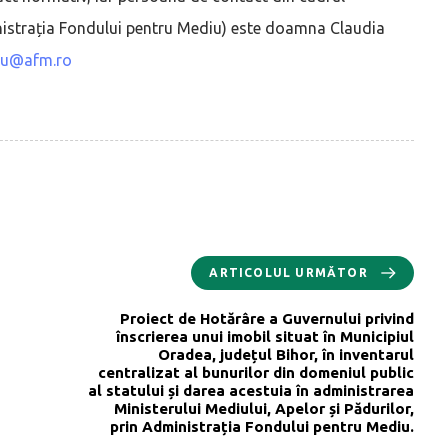
inistrația Fondului pentru Mediu) este doamna Claudia
cu@afm.ro
ARTICOLUL URMĂTOR
Proiect de Hotărâre a Guvernului privind
înscrierea unui imobil situat în Municipiul
Oradea, județul Bihor, în inventarul
centralizat al bunurilor din domeniul public
al statului și darea acestuia în administrarea
Ministerului Mediului, Apelor și Pădurilor,
prin Administrația Fondului pentru Mediu.