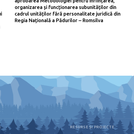
aprobarea Metodologiei pentru înființarea,
organizarea și funcționarea subunităților din
i
cadrul unităților fără personalitate juridică din
Regia Națională a Pădurilor – Romsilva
i
I
RESURSE ȘI PROIECTE