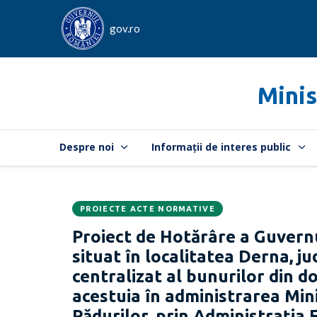
gov.ro
Minis
Despre noi
Informații de interes public
PROIECTE ACTE NORMATIVE
Data
CATEGORIA:
Proiect de Hotărâre a Guvernu
publicării:
situat în localitatea Derna, ju
centralizat al bunurilor din d
acestuia în administrarea Mini
Pădurilor, prin Administrația