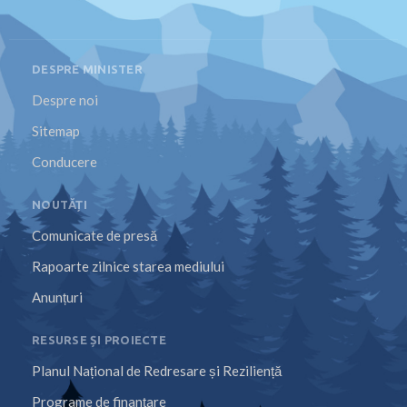
DESPRE MINISTER
Despre noi
Sitemap
Conducere
NOUTĂȚI
Comunicate de presă
Rapoarte zilnice starea mediului
Anunțuri
RESURSE ȘI PROIECTE
Planul Național de Redresare și Reziliență
Programe de finanțare