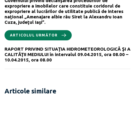
Guvernului privind declanşarea procedurilor de
expropriere a imobilelor care constituie coridorul de
expropriere al lucrărilor de utilitate publică de interes
naţional „Amenajare albie râu Siret la Alexandru Ioan
Cuza, judeţul Iaşi”.
ARTICOLUL URMĂTOR
RAPORT PRIVIND SITUAŢIA HIDROMETEOROLOGICĂ ŞI A
CALITĂŢII MEDIULUI în intervalul 09.04.2015, ora 08.00 –
10.04.2015, ora 08.00
Articole similare