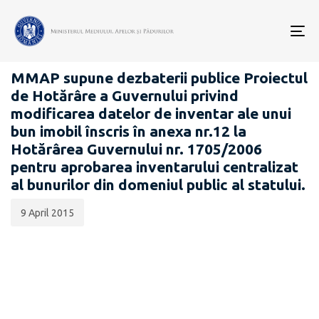
Data
CATEGORIA:
publicării:
To
PROIECTE ACTE NORMATIVE
nav
MMAP supune dezbaterii publice Proiectul
de Hotărâre a Guvernului privind
modificarea datelor de inventar ale unui
bun imobil înscris în anexa nr.12 la
Hotărârea Guvernului nr. 1705/2006
pentru aprobarea inventarului centralizat
al bunurilor din domeniul public al statului.
9 April 2015