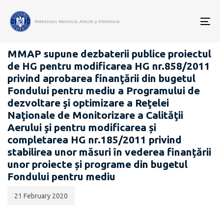
Data
CATEGORIA:
publicării:
To
PROIECTE ACTE NORMATIVE
nav
MMAP supune dezbaterii publice proiectul
de HG pentru modificarea HG nr.858/2011
privind aprobarea finanţării din bugetul
Fondului pentru mediu a Programului de
dezvoltare şi optimizare a Reţelei
Naţionale de Monitorizare a Calităţii
Aerului şi pentru modificarea și
completarea HG nr.185/2011 privind
stabilirea unor măsuri în vederea finanțării
unor proiecte și programe din bugetul
Fondului pentru mediu
21 February 2020