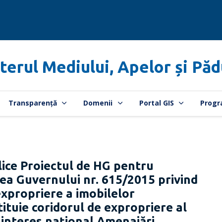
terul Mediului, Apelor și Păd
Transparență
Domenii
Portal GIS
Progr
ice Proiectul de HG pentru
rea Guvernului nr. 615/2015 privind
xpropriere a imobilelor
ituie coridorul de expropriere al
e interes național Amenajări