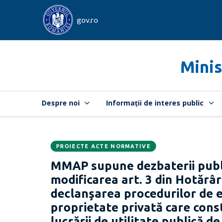
gov.ro
Minis
Despre noi
Informații de interes public
PROIECTE ACTE NORMATIVE
Data
CATEGORIA:
MMAP supune dezbaterii publ
publicării:
modificarea art. 3 din Hotărâ
declanşarea procedurilor de e
proprietate privată care const
lucrării de utilitate publică d