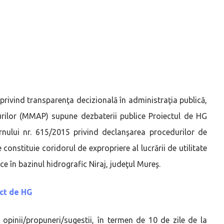
 privind transparenţa decizională în administraţia publică,
durilor (MMAP) supune dezbaterii publice Proiectul de HG
nului nr. 615/2015 privind declanşarea procedurilor de
constituie coridorul de expropriere al lucrării de utilitate
e în bazinul hidrografic Niraj, judeţul Mureş.
ct de HG
te opinii/propuneri/sugestii, în termen de 10 de zile de la