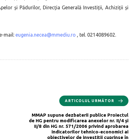
pelor și Pădurilor, Direcția Generală Investiții, Achiziții și
e-mail:
eugenia.necea@mmediu.ro
, tel. 0214089602.
ARTICOLUL URMĂTOR
MMAP supune dezbaterii publice Proiectul
de HG pentru modificarea anexelor nr. II/4 și
II/8 din HG nr. 571/2006 privind aprobarea
indicatorilor tehnico-economici ai
obiectivelor de investiţii cuprinse în