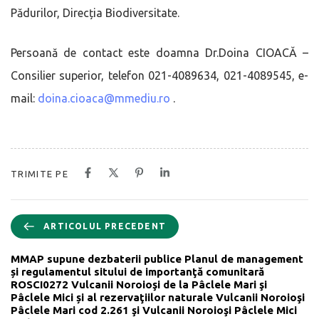
Pădurilor, Direcția Biodiversitate.
Persoană de contact este doamna Dr.Doina CIOACĂ –
Consilier superior, telefon 021-4089634, 021-4089545, e-
mail:
doina.cioaca@mmediu.ro
.
TRIMITE PE
ARTICOLUL PRECEDENT
MMAP supune dezbaterii publice Planul de management
și regulamentul sitului de importanţă comunitară
ROSCI0272 Vulcanii Noroioşi de la Pâclele Mari şi
Pâclele Mici și al rezervaţiilor naturale Vulcanii Noroioşi
Pâclele Mari cod 2.261 şi Vulcanii Noroioşi Pâclele Mici