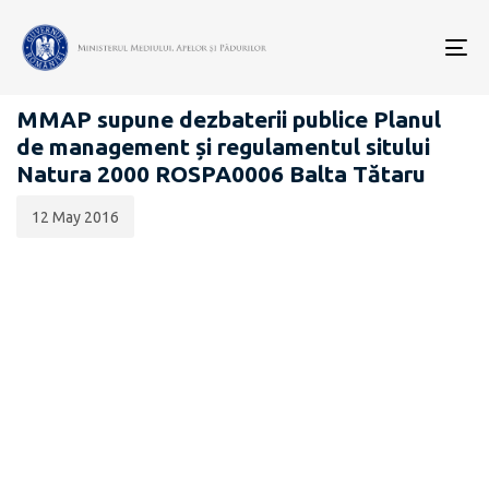
Data
CATEGORIA:
publicării:
To
PROIECTE ACTE NORMATIVE
nav
MMAP supune dezbaterii publice Planul
de management și regulamentul sitului
Natura 2000 ROSPA0006 Balta Tătaru
12 May 2016