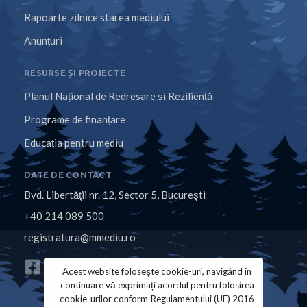
Rapoarte zilnice starea mediului
Anunțuri
RESURSE ȘI PROIECTE
Planul Național de Redresare și Reziliență
Programe de finanțare
Educația pentru mediu
DATE DE CONTACT
Bvd. Libertăţii nr. 12, Sector 5, Bucureşti
+40 214 089 500
registratura@mmediu.ro
Acest website folosește cookie-uri, navigând în
continuare vă exprimați acordul pentru folosirea
cookie-urilor conform Regulamentului (UE) 2016