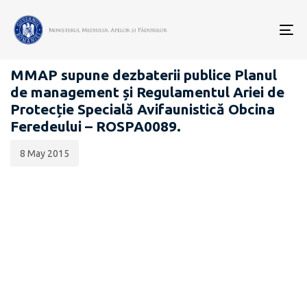
Data
CATEGORIA:
publicării:
To
PROIECTE ACTE NORMATIVE
nav
MMAP supune dezbaterii publice Planul
de management și Regulamentul Ariei de
Protecție Specială Avifaunistică Obcina
Feredeului – ROSPA0089.
8 May 2015