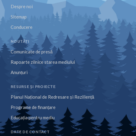
Despre noi
Sitemap
Conducere
NOUTĂȚI
Comunicate de presă
Rapoarte zilnice starea mediului
Anunțuri
RESURSE ȘI PROIECTE
Planul Național de Redresare și Reziliență
Programe de finanțare
Educația pentru mediu
DATE DE CONTACT