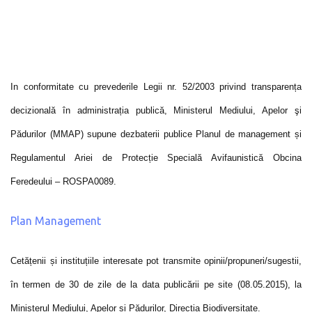
In conformitate cu prevederile Legii nr. 52/2003 privind transparența
decizională în administrația publică, Ministerul Mediului, Apelor şi
Pădurilor (MMAP) supune dezbaterii publice Planul de management și
Regulamentul Ariei de Protecție Specială Avifaunistică Obcina
Feredeului – ROSPA0089.
Plan Management
Cetățenii și instituțiile interesate pot transmite opinii/propuneri/sugestii,
în termen de 30 de zile de la data publicării pe site (08.05.2015), la
Ministerul Mediului, Apelor și Pădurilor, Direcția Biodiversitate.