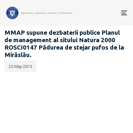
Data
CATEGORIA:
publicării:
To
PROIECTE ACTE NORMATIVE
nav
MMAP supune dezbaterii publice Planul
de management al sitului Natura 2000
ROSCI0147 Pădurea de stejar pufos de la
Mirăslău.
25 May 2015