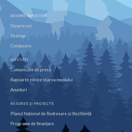
DESPRE MINISTER
Despre noi
Sitemap
Conducere
NOUTĂȚI
Comunicate de presă
Rapoarte zilnice starea mediului
Anunțuri
RESURSE ȘI PROIECTE
Planul Național de Redresare și Reziliență
Programe de finanțare