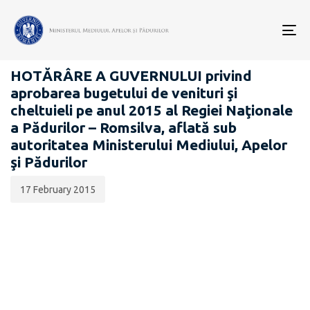
Data
CATEGORIA:
publicării:
To
PROIECTE ACTE NORMATIVE
nav
HOTĂRÂRE A GUVERNULUI privind
aprobarea bugetului de venituri şi
cheltuieli pe anul 2015 al Regiei Naţionale
a Pădurilor – Romsilva, aflată sub
autoritatea Ministerului Mediului, Apelor
şi Pădurilor
17 February 2015