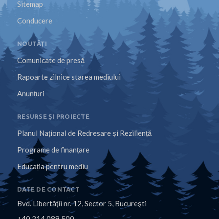
Sitemap
Conducere
NOUTĂȚI
Comunicate de presă
Rapoarte zilnice starea mediului
Anunțuri
RESURSE ȘI PROIECTE
Planul Național de Redresare și Reziliență
Programe de finanțare
Educația pentru mediu
DATE DE CONTACT
Bvd. Libertăţii nr. 12, Sector 5, Bucureşti
+40 214 089 500