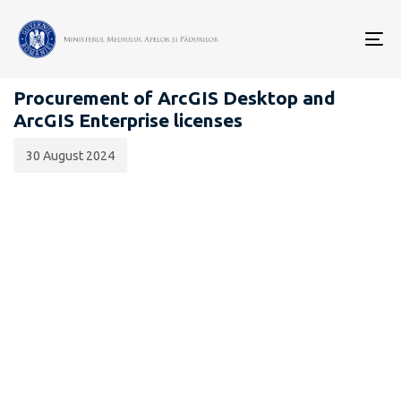
Data
CATEGORIA:
publicării:
To
ANUNȚURI CONSULTĂRI PUBLICE
nav
Procurement of ArcGIS Desktop and
ArcGIS Enterprise licenses
30 August 2024