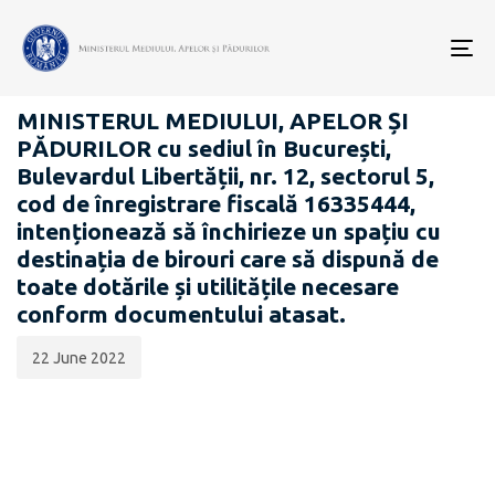
Data
CATEGORIA:
publicării:
To
ANUNȚURI - ACHIZIȚII PUBLICE
nav
MINISTERUL MEDIULUI, APELOR ȘI
PĂDURILOR cu sediul în București,
Bulevardul Libertății, nr. 12, sectorul 5,
cod de înregistrare fiscală 16335444,
intenționează să închirieze un spațiu cu
destinația de birouri care să dispună de
toate dotările și utilitățile necesare
conform documentului atasat.
22 June 2022