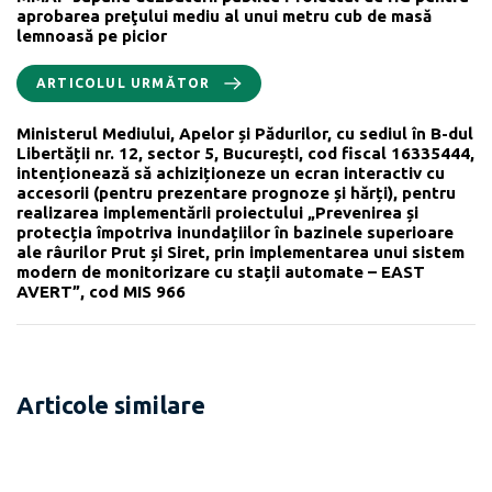
aprobarea preţului mediu al unui metru cub de masă
lemnoasă pe picior
ARTICOLUL URMĂTOR
Ministerul Mediului, Apelor și Pădurilor, cu sediul în B-dul
Libertății nr. 12, sector 5, București, cod fiscal 16335444,
intenționează să achiziționeze un ecran interactiv cu
accesorii (pentru prezentare prognoze și hărți), pentru
realizarea implementării proiectului „Prevenirea și
protecția împotriva inundațiilor în bazinele superioare
ale râurilor Prut și Siret, prin implementarea unui sistem
modern de monitorizare cu stații automate – EAST
AVERT”, cod MIS 966
Articole similare