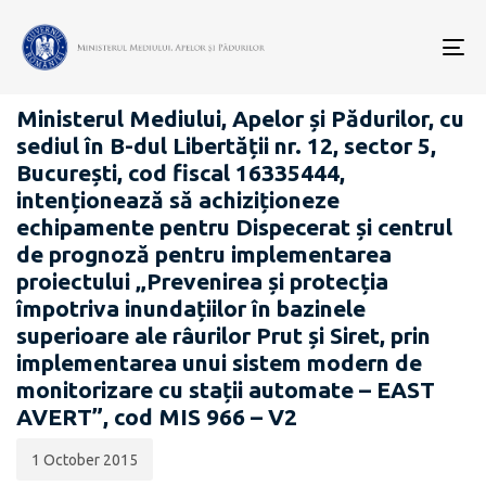
Data
CATEGORIA:
publicării:
To
ANUNȚURI - ACHIZIȚII PUBLICE
nav
Ministerul Mediului, Apelor și Pădurilor, cu
sediul în B-dul Libertății nr. 12, sector 5,
București, cod fiscal 16335444,
intenționează să achiziționeze
echipamente pentru Dispecerat și centrul
de prognoză pentru implementarea
proiectului „Prevenirea și protecția
împotriva inundațiilor în bazinele
superioare ale râurilor Prut și Siret, prin
implementarea unui sistem modern de
monitorizare cu stații automate – EAST
AVERT”, cod MIS 966 – V2
1 October 2015