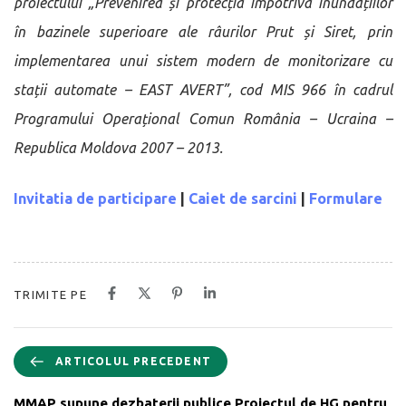
proiectului „Prevenirea și protecția împotriva inundațiilor
în bazinele superioare ale râurilor Prut și Siret, prin
implementarea unui sistem modern de monitorizare cu
stații automate – EAST AVERT”, cod MIS 966 în cadrul
Programului Operațional Comun România – Ucraina –
Republica Moldova 2007 – 2013.
Invitatia de participare
|
Caiet de sarcini
|
Formulare
TRIMITE PE
ARTICOLUL PRECEDENT
MMAP supune dezbaterii publice Proiectul de HG pentru