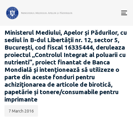
Data
CATEGORIA:
publicării:
To
ANUNȚURI - ACHIZIȚII PUBLICE
nav
Ministerul Mediului, Apelor și Pădurilor, cu
sediul în B-dul Libertății nr. 12, sector 5,
București, cod fiscal 16335444, deruleaza
proiectul „Controlul Integrat al poluarii cu
nutrienti”, proiect finantat de Banca
Mondială şi intenţionează să utilizeze o
parte din aceste fonduri pentru
achiziţionarea de articole de birotică,
papetărie și tonere/consumabile pentru
imprimante
7 March 2016