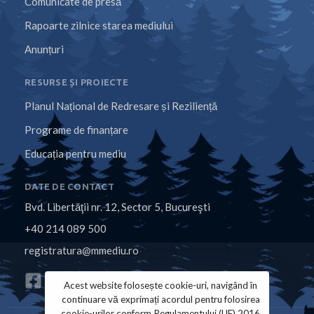
Comunicate de presă
Rapoarte zilnice starea mediului
Anunțuri
RESURSE ȘI PROIECTE
Planul Național de Redresare și Reziliență
Programe de finanțare
Educația pentru mediu
DATE DE CONTACT
Bvd. Libertăţii nr. 12, Sector 5, Bucureşti
+40 214 089 500
registratura@mmediu.ro
Acest website folosește cookie-uri, navigând în
continuare vă exprimați acordul pentru folosirea
cookie-urilor conform Regulamentului (UE) 2016