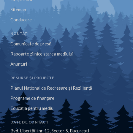
Sitemap
Conducere
NOUTĂȚI
Comunicate de presă
Rapoarte zilnice starea mediului
Anunțuri
RESURSE ȘI PROIECTE
Planul Național de Redresare și Reziliență
Programe de finanțare
Educația pentru mediu
DATE DE CONTACT
Bvd. Libertăţii nr. 12, Sector 5, Bucureşti