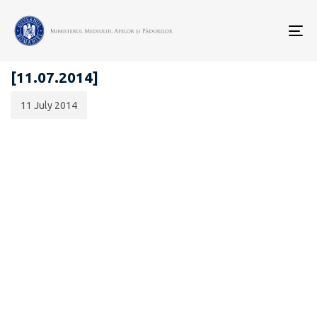
Data
CATEGORIA:
publicării:
To
ANUNȚURI - ACHIZIȚII PUBLICE
nav
[11.07.2014]
11 July 2014