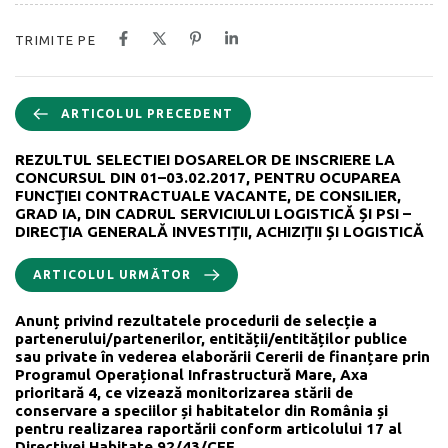
TRIMITE PE
ARTICOLUL PRECEDENT
REZULTUL SELECTIEI DOSARELOR DE INSCRIERE LA
CONCURSUL DIN 01–03.02.2017, PENTRU OCUPAREA
FUNCŢIEI CONTRACTUALE VACANTE, DE CONSILIER,
GRAD IA, DIN CADRUL SERVICIULUI LOGISTICĂ ȘI PSI –
DIRECŢIA GENERALĂ INVESTIȚII, ACHIZIȚII ȘI LOGISTICĂ
ARTICOLUL URMĂTOR
Anunț privind rezultatele procedurii de selecție a
partenerului/partenerilor, entității/entităților publice
sau private în vederea elaborării Cererii de finanțare prin
Programul Operațional Infrastructură Mare, Axa
prioritară 4, ce vizează monitorizarea stării de
conservare a speciilor și habitatelor din România și
pentru realizarea raportării conform articolului 17 al
Directivei Habitate 92/43/CEE