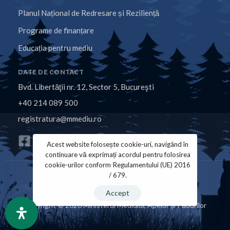
Planul Național de Redresare și Reziliență
Programe de finanțare
Educația pentru mediu
DATE DE CONTACT
Bvd. Libertăţii nr. 12, Sector 5, Bucureşti
+40 214 089 500
registratura@mmediu.ro
Acest website folosește cookie-uri, navigând în
continuare vă exprimați acordul pentru folosirea
cookie-urilor conform Regulamentului (UE) 2016
/ 679.
Politica de Cookies
Politica de Confidențialitate
Accept
Copyright © 2026 Ministerul Mediului, Apelor și Pădurilor