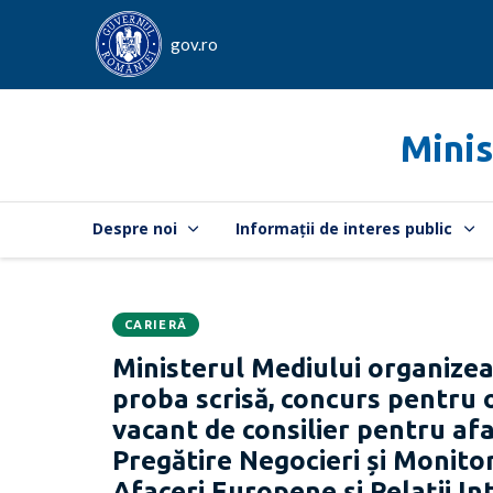
gov.ro
Minis
Despre noi
Informații de interes public
CARIERĂ
Data
CATEGORIA:
Ministerul Mediului organizea
publicării:
proba scrisă, concurs pentru
vacant de consilier pentru a
Pregătire Negocieri și Monito
Afaceri Europene și Relații I