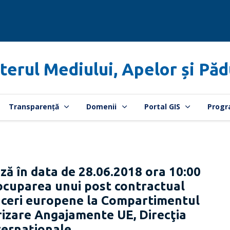
terul Mediului, Apelor și Păd
Transparență
Domenii
Portal GIS
Progr
ză în data de 28.06.2018 ora 10:00
 ocuparea unui post contractual
faceri europene la Compartimentul
rizare Angajamente UE, Direcţia
nternaționale