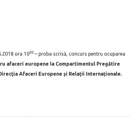
00
6.2018 ora 10
– proba scrisă, concurs pentru ocuparea
tru afaceri europene la Compartimentul Pregătire
recţia Afaceri Europene și Relații Internaționale.