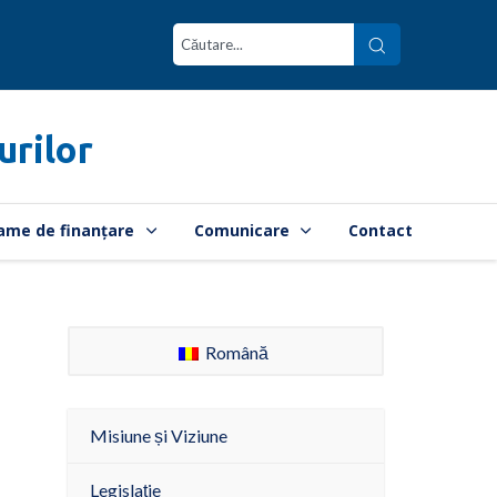
urilor
ame de finanțare
Comunicare
Contact
Română
Misiune și Viziune
Legislație