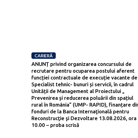
CARIERĂ
ANUNȚ privind organizarea concursului de
recrutare pentru ocuparea postului aferent
funcției contractuale de execuție vacante de
Specialist tehnic- bunuri și servicii, în cadrul
Unității de Management al Proiectului „
Prevenirea și reducerea poluării din spațiul
rural în România” (UMP- RAPID), finanțare di
fonduri de la Banca Internaţională pentru
Reconstrucţie şi Dezvoltare 13.08.2026, ora
10.00 – proba scrisă