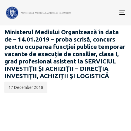
Data
CATEGORIA:
publicării:
To
CARIERĂ
nav
Ministerul Mediului Organizează în data
de – 14.01.2019 – proba scrisă, concurs
pentru ocuparea funcției publice temporar
vacante de execuție de consilier, clasa I,
grad profesional asistent la SERVICIUL
INVESTIȚII ȘI ACHIZIȚII – DIRECŢIA
INVESTIȚII, ACHIZIȚII ȘI LOGISTICĂ
17 December 2018