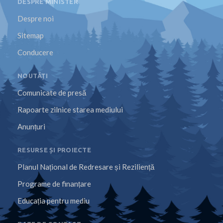
DESPRE MINISTER
Despre noi
Sitemap
Conducere
NOUTĂȚI
Comunicate de presă
Rapoarte zilnice starea mediului
Anunțuri
RESURSE ȘI PROIECTE
Planul Național de Redresare și Reziliență
Programe de finanțare
Educația pentru mediu