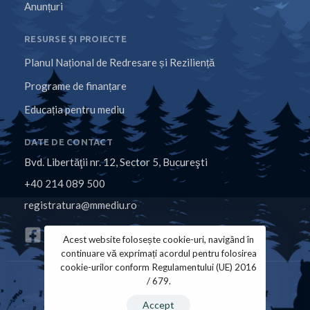
Anunțuri
RESURSE ȘI PROIECTE
Planul Național de Redresare și Reziliență
Programe de finanțare
Educația pentru mediu
DATE DE CONTACT
Bvd. Libertăţii nr. 12, Sector 5, Bucureşti
+40 214 089 500
registratura@mmediu.ro
Acest website folosește cookie-uri, navigând în
continuare vă exprimați acordul pentru folosirea
cookie-urilor conform Regulamentului (UE) 2016
/ 679.
Politica de Cookies
Politica de Confidențialitate
Accept