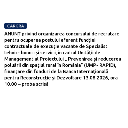
CARIERĂ
ANUNȚ privind organizarea concursului de recrutare
pentru ocuparea postului aferent funcției
contractuale de execuție vacante de Specialist
tehnic- bunuri și servicii, în cadrul Unității de
Management al Proiectului „ Prevenirea și reducerea
poluării din spațiul rural în România” (UMP- RAPID),
finanțare din fonduri de la Banca Internaţională
pentru Reconstrucţie şi Dezvoltare 13.08.2026, ora
10.00 – proba scrisă