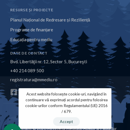
RESURSE ȘI PROIECTE
Planul Național de Redresare și Reziliență
Programe de finanțare
Educația pentru mediu
DATE DE CONTACT
Bvd. Libertăţii nr. 12, Sector 5, Bucureşti
+40 214 089 500
registratura@mmediu.ro
Acest website folosește cookie-uri, navigând în
continuare vă exprimați acordul pentru folosirea
cookie-urilor conform Regulamentului (UE) 2016
/ 679.
Politica de Cookies
Politica de Confidențialitate
Accept
Copyright © 2026 Ministerul Mediului, Apelor și Pădurilor