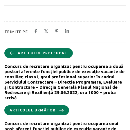
TRIMITE PE
ARTICOLUL PRECEDENT
Concurs de recrutare organizat pentru ocuparea a două
posturi aferente funcţiei publice de execuție vacante de
consilier, clasa I, grad profesional superior în cadrul
Serviciului Contractare – Direcția Programare, Evaluare
și Contractare – Direcția Generală Planul Național de
Redresare și Reziliență 29.06.2022, ora 1000 – proba
scrisă
ARTICOLUL URMĂTOR
Concurs de recrutare organizat pentru ocuparea unui
post aferent funcţiei publice de execuție vacante de