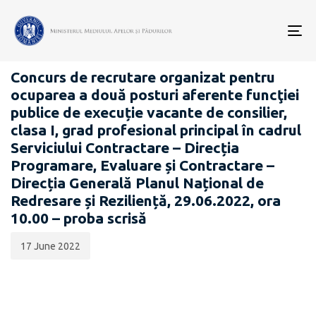
Data
CATEGORIA:
publicării:
To
CARIERĂ
nav
Concurs de recrutare organizat pentru
ocuparea a două posturi aferente funcţiei
publice de execuție vacante de consilier,
clasa I, grad profesional principal în cadrul
Serviciului Contractare – Direcția
Programare, Evaluare și Contractare –
Direcția Generală Planul Național de
Redresare și Reziliență, 29.06.2022, ora
10.00 – proba scrisă
17 June 2022