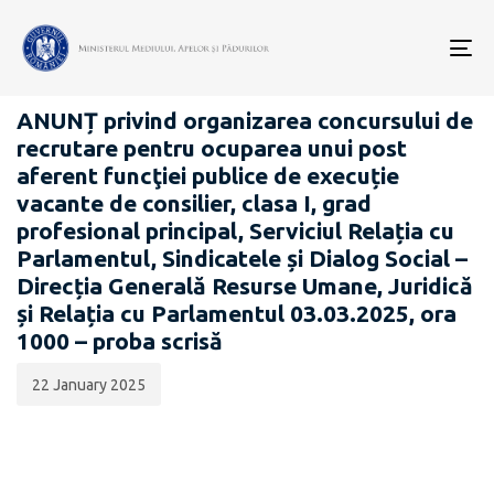
Data
CATEGORIA:
publicării:
To
CARIERĂ
nav
ANUNȚ privind organizarea concursului de
recrutare pentru ocuparea unui post
aferent funcţiei publice de execuție
vacante de consilier, clasa I, grad
profesional principal, Serviciul Relația cu
Parlamentul, Sindicatele și Dialog Social –
Direcția Generală Resurse Umane, Juridică
și Relația cu Parlamentul 03.03.2025, ora
1000 – proba scrisă
22 January 2025