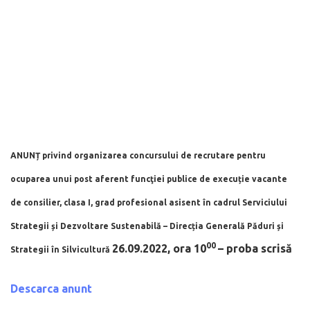
ANUNȚ privind organizarea concursului de recrutare pentru
ocuparea unui post aferent funcţiei publice de execuție vacante
de
consilier, clasa I, grad profesional asisent în cadrul Serviciului
Strategii
și Dezvoltare Sustenabilă
– Direcția Generală Păduri și
00
26.09.2022, ora 10
– proba scrisă
Strategii în Silvicultură
Descarca anunt