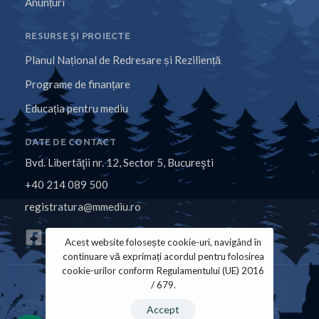
Anunțuri
RESURSE ȘI PROIECTE
Planul Național de Redresare și Reziliență
Programe de finanțare
Educația pentru mediu
DATE DE CONTACT
Bvd. Libertăţii nr. 12, Sector 5, Bucureşti
+40 214 089 500
registratura@mmediu.ro
Acest website folosește cookie-uri, navigând în
continuare vă exprimați acordul pentru folosirea
cookie-urilor conform Regulamentului (UE) 2016
/ 679.
Politica de Cookies
Politica de Confidențialitate
Accept