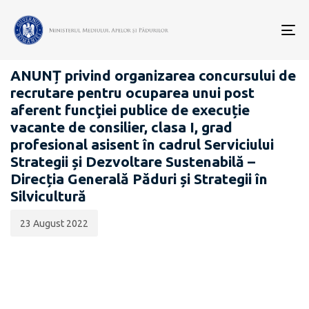
Data
CATEGORIA:
publicării:
To
CARIERĂ
nav
ANUNȚ privind organizarea concursului de
recrutare pentru ocuparea unui post
aferent funcţiei publice de execuție
vacante de consilier, clasa I, grad
profesional asisent în cadrul Serviciului
Strategii și Dezvoltare Sustenabilă –
Direcția Generală Păduri și Strategii în
Silvicultură
23 August 2022