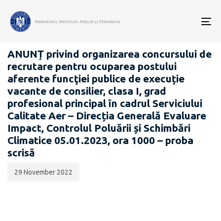
Data
CATEGORIA:
publicării:
To
CARIERĂ
nav
ANUNȚ privind organizarea concursului de
recrutare pentru ocuparea postului
aferente funcţiei publice de execuție
vacante de consilier, clasa I, grad
profesional principal în cadrul Serviciului
Calitate Aer – Direcția Generală Evaluare
Impact, Controlul Poluării și Schimbări
Climatice 05.01.2023, ora 1000 – proba
scrisă
29 November 2022