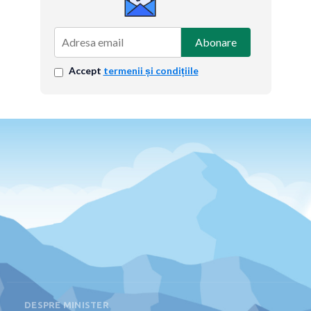
Abonare
Accept
termenii și condițiile
DESPRE MINISTER