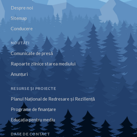
Despre noi
Sitemap
Conducere
NOUTĂȚI
Comunicate de presă
Rapoarte zilnice starea mediului
Anunțuri
RESURSE ȘI PROIECTE
Planul Național de Redresare și Reziliență
Programe de finanțare
Educația pentru mediu
DATE DE CONTACT