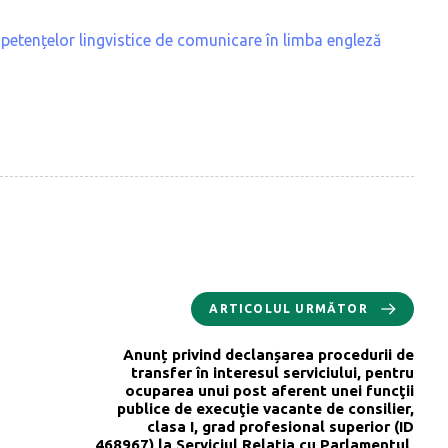
petențelor lingvistice de comunicare în limba engleză
ARTICOLUL URMĂTOR
Anunț privind declanșarea procedurii de
transfer în interesul serviciului, pentru
ocuparea unui post aferent unei funcţii
publice de execuţie vacante de consilier,
clasa I, grad profesional superior (ID
468967) la Serviciul Relația cu Parlamentul,