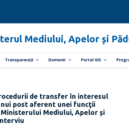
terul Mediului, Apelor și Păd
Transparență
Domenii
Portal GIS
Progr
cedurii de transfer în interesul
nui post aferent unei funcţii
 Ministerului Mediului, Apelor și
interviu