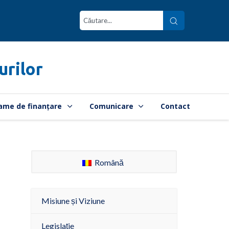
urilor
ame de finanțare
Comunicare
Contact
Română
Misiune și Viziune
Legislație