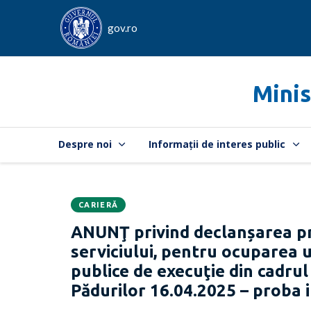
gov.ro
Minis
Despre noi
Informații de interes public
CARIERĂ
Data
CATEGORIA:
ANUNŢ privind declanșarea pro
publicării:
serviciului, pentru ocuparea u
publice de execuţie din cadrul
Pădurilor 16.04.2025 – proba 