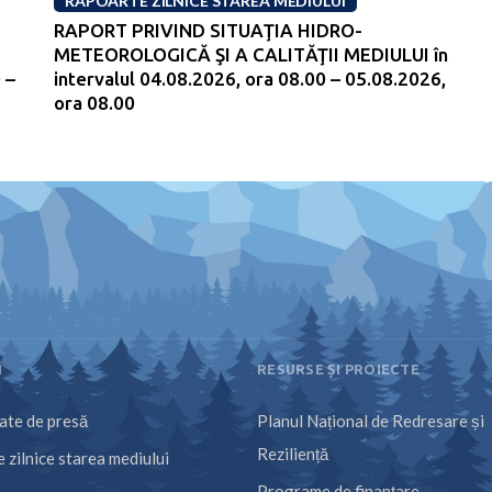
RAPOARTE ZILNICE STAREA MEDIULUI
RAPORT PRIVIND SITUAŢIA HIDRO-
METEOROLOGICĂ ŞI A CALITĂŢII MEDIULUI în
 –
intervalul 04.08.2026, ora 08.00 – 05.08.2026,
ora 08.00
I
RESURSE ȘI PROIECTE
te de presă
Planul Național de Redresare și
Reziliență
 zilnice starea mediului
Programe de finanțare