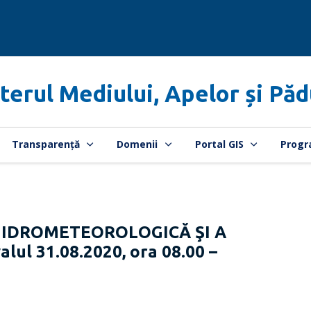
terul Mediului, Apelor și Păd
Transparență
Domenii
Portal GIS
Progr
HIDROMETEOROLOGICĂ ŞI A
lul 31.08.2020, ora 08.00 –