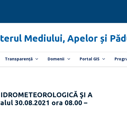
terul Mediului, Apelor și Păd
Transparență
Domenii
Portal GIS
Progr
HIDROMETEOROLOGICĂ ŞI A
lul 30.08.2021 ora 08.00 –