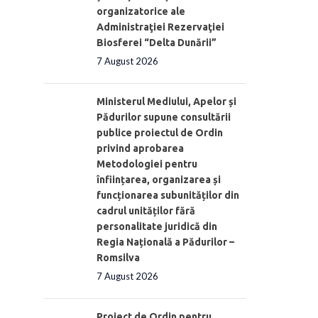
organizatorice ale
Administraţiei Rezervaţiei
Biosferei “Delta Dunării”
7 August 2026
Ministerul Mediului, Apelor și
Pădurilor supune consultării
publice proiectul de Ordin
privind aprobarea
Metodologiei pentru
înființarea, organizarea și
funcționarea subunităților din
cadrul unităților fără
personalitate juridică din
Regia Națională a Pădurilor –
Romsilva
7 August 2026
Proiect de Ordin pentru