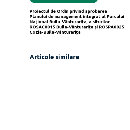
Proiectul de Ordin privind aprobarea
Planului de management integrat al Parcului
Național Buila-Vânturarița, a siturilor
ROSAC0015 Buila-Vânturarița și ROSPA0025
Cozia-Buila-Vânturarița
Articole similare