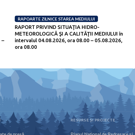
RAPOARTE ZILNICE STAREA MEDIULUI
RAPORT PRIVIND SITUAŢIA HIDRO-
METEOROLOGICĂ ŞI A CALITĂŢII MEDIULUI în
 –
intervalul 04.08.2026, ora 08.00 – 05.08.2026,
ora 08.00
I
RESURSE ȘI PROIECTE
te de presă
Planul Național de Redresare și