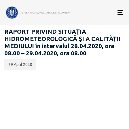
Data
CATEGORIA:
publicării:
To
RAPOARTE ZILNICE STAREA MEDIULUI
nav
RAPORT PRIVIND SITUAŢIA
HIDROMETEOROLOGICĂ ŞI A CALITĂŢII
MEDIULUI în intervalul 28.04.2020, ora
08.00 – 29.04.2020, ora 08.00
29 April 2020