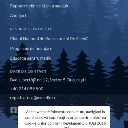
Rapoarte zilnice starea mediului
Anunțuri
RESURSE ȘI PROIECTE
Planul Național de Redresare și Reziliență
Programe de finanțare
Educația pentru mediu
DATE DE CONTACT
Bvd. Libertăţii nr. 12, Sector 5, Bucureşti
+40 214 089 500
registratura@mmediu.ro
Acest website folosește cookie-uri, navigând în
continuare vă exprimați acordul pentru folosirea
cookie-urilor conform Regulamentului (UE) 2016