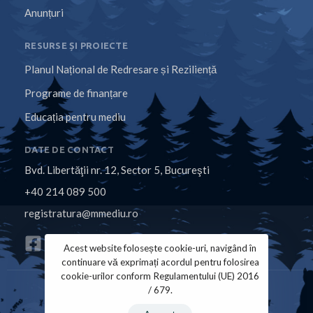
Anunțuri
RESURSE ȘI PROIECTE
Planul Național de Redresare și Reziliență
Programe de finanțare
Educația pentru mediu
DATE DE CONTACT
Bvd. Libertăţii nr. 12, Sector 5, Bucureşti
+40 214 089 500
registratura@mmediu.ro
Acest website folosește cookie-uri, navigând în
continuare vă exprimați acordul pentru folosirea
cookie-urilor conform Regulamentului (UE) 2016
/ 679.
Politica de Cookies
Politica de Confidențialitate