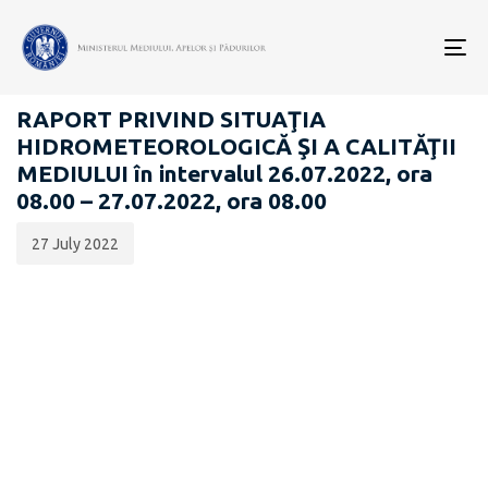
Data
CATEGORIA:
publicării:
To
RAPOARTE ZILNICE STAREA MEDIULUI
nav
RAPORT PRIVIND SITUAŢIA
HIDROMETEOROLOGICĂ ŞI A CALITĂŢII
MEDIULUI în intervalul 26.07.2022, ora
08.00 – 27.07.2022, ora 08.00
27 July 2022