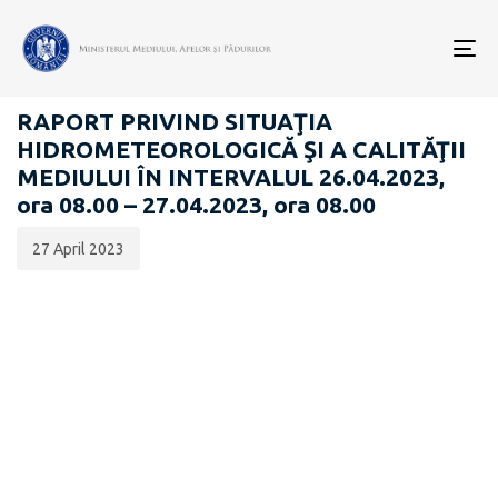
Data
CATEGORIA:
publicării:
To
RAPOARTE ZILNICE STAREA MEDIULUI
nav
RAPORT PRIVIND SITUAŢIA
HIDROMETEOROLOGICĂ ŞI A CALITĂŢII
MEDIULUI ÎN INTERVALUL 26.04.2023,
ora 08.00 – 27.04.2023, ora 08.00
27 April 2023