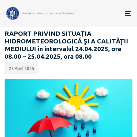
Data
CATEGORIA:
publicării:
To
RAPOARTE ZILNICE STAREA MEDIULUI
nav
RAPORT PRIVIND SITUAŢIA
HIDROMETEOROLOGICĂ ŞI A CALITĂŢII
MEDIULUI în intervalul 24.04.2025, ora
08.00 – 25.04.2025, ora 08.00
25 April 2025