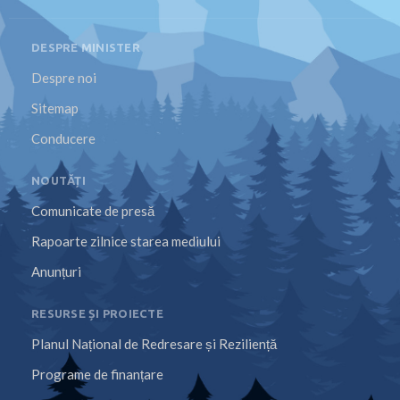
DESPRE MINISTER
Despre noi
Sitemap
Conducere
NOUTĂȚI
Comunicate de presă
Rapoarte zilnice starea mediului
Anunțuri
RESURSE ȘI PROIECTE
Planul Național de Redresare și Reziliență
Programe de finanțare