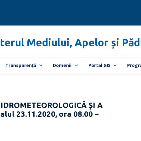
terul Mediului, Apelor și Păd
Transparență
Domenii
Portal GIS
Progr
HIDROMETEOROLOGICĂ ŞI A
lul 23.11.2020, ora 08.00 –