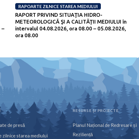
RAPOARTE ZILNICE STAREA MEDIULUI
RAPORT PRIVIND SITUAŢIA HIDRO-
METEOROLOGICĂ ŞI A CALITĂŢII MEDIULUI în
 –
intervalul 04.08.2026, ora 08.00 – 05.08.2026,
ora 08.00
I
RESURSE ȘI PROIECTE
te de presă
Planul Național de Redresare și
Reziliență
 zilnice starea mediului