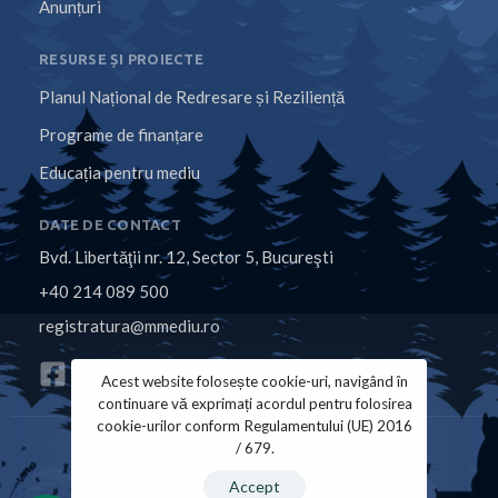
Anunțuri
RESURSE ȘI PROIECTE
Planul Național de Redresare și Reziliență
Programe de finanțare
Educația pentru mediu
DATE DE CONTACT
Bvd. Libertăţii nr. 12, Sector 5, Bucureşti
+40 214 089 500
registratura@mmediu.ro
Acest website folosește cookie-uri, navigând în
continuare vă exprimați acordul pentru folosirea
cookie-urilor conform Regulamentului (UE) 2016
/ 679.
Politica de Cookies
Politica de Confidențialitate
Accept