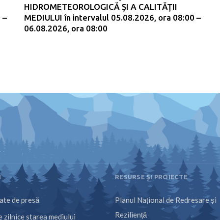
HIDROMETEOROLOGICĂ ŞI A CALITĂŢII
 –
MEDIULUI în intervalul 05.08.2026, ora 08:00 –
06.08.2026, ora 08:00
I
RESURSE ȘI PROIECTE
te de presă
Planul Național de Redresare și
Reziliență
 zilnice starea mediului