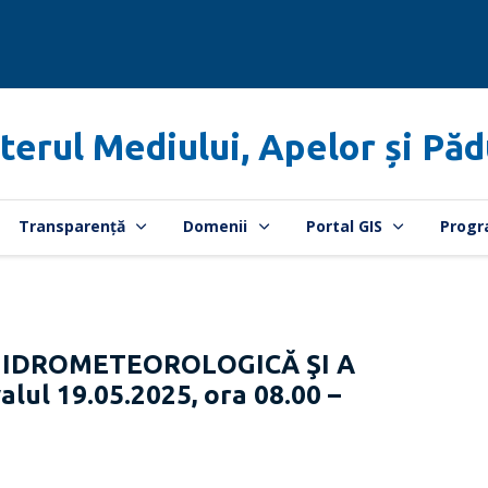
terul Mediului, Apelor și Păd
Transparență
Domenii
Portal GIS
Progr
HIDROMETEOROLOGICĂ ŞI A
lul 19.05.2025, ora 08.00 –