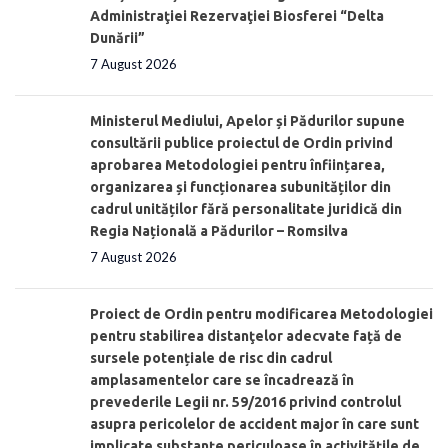
Administraţiei Rezervaţiei Biosferei “Delta
Dunării”
7 August 2026
Ministerul Mediului, Apelor și Pădurilor supune
consultării publice proiectul de Ordin privind
aprobarea Metodologiei pentru înființarea,
organizarea și funcționarea subunităților din
cadrul unităților fără personalitate juridică din
Regia Națională a Pădurilor – Romsilva
7 August 2026
Proiect de Ordin pentru modificarea Metodologiei
pentru stabilirea distanţelor adecvate față de
sursele potențiale de risc din cadrul
amplasamentelor care se încadrează în
prevederile Legii nr. 59/2016 privind controlul
asupra pericolelor de accident major în care sunt
implicate substanţe periculoase în activităţile de