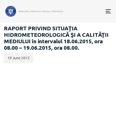
Data
CATEGORIA:
publicării:
To
RAPOARTE ZILNICE STAREA MEDIULUI
nav
RAPORT PRIVIND SITUAŢIA
HIDROMETEOROLOGICĂ ŞI A CALITĂŢII
MEDIULUI în intervalul 18.06.2015, ora
08.00 – 19.06.2015, ora 08.00.
19 June 2015