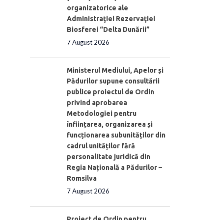
organizatorice ale
Administraţiei Rezervaţiei
Biosferei “Delta Dunării”
7 August 2026
Ministerul Mediului, Apelor și
Pădurilor supune consultării
publice proiectul de Ordin
privind aprobarea
Metodologiei pentru
înființarea, organizarea și
funcționarea subunităților din
cadrul unităților fără
personalitate juridică din
Regia Națională a Pădurilor –
Romsilva
7 August 2026
Proiect de Ordin pentru