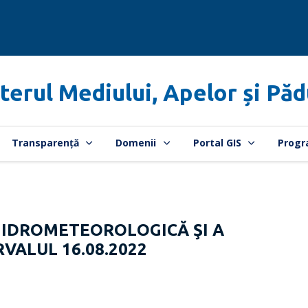
terul Mediului, Apelor și Păd
Transparență
Domenii
Portal GIS
Progr
HIDROMETEOROLOGICĂ ŞI A
RVALUL 16.08.2022