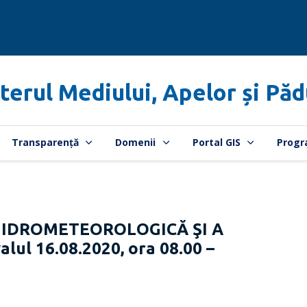
terul Mediului, Apelor și Păd
Transparență
Domenii
Portal GIS
Progr
HIDROMETEOROLOGICĂ ŞI A
lul 16.08.2020, ora 08.00 –