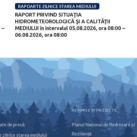
RAPOARTE ZILNICE STAREA MEDIULUI
RAPORT PRIVIND SITUAŢIA
HIDROMETEOROLOGICĂ ŞI A CALITĂŢII
 –
MEDIULUI în intervalul 05.08.2026, ora 08:00 –
06.08.2026, ora 08:00
I
RESURSE ȘI PROIECTE
te de presă
Planul Național de Redresare și
Reziliență
 zilnice starea mediului