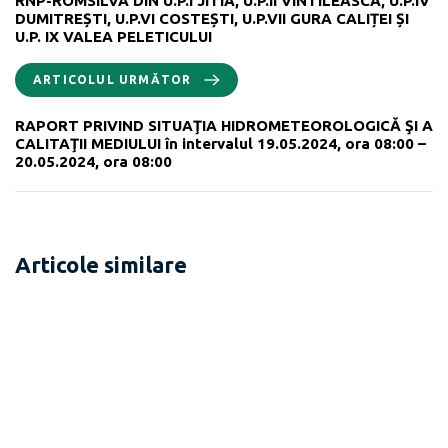
RNP-ROMSILVA DIN U.P.I JITIA, U.P.II VINTILEASCA, U.P.IV
DUMITREȘTI, U.P.VI COSTEȘTI, U.P.VII GURA CALIȚEI ȘI
U.P. IX VALEA PELETICULUI
ARTICOLUL URMĂTOR
RAPORT PRIVIND SITUAŢIA HIDROMETEOROLOGICĂ ŞI A
CALITAŢII MEDIULUI în intervalul 19.05.2024, ora 08:00 –
20.05.2024, ora 08:00
Articole similare