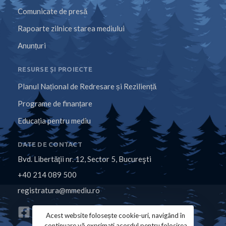
Comunicate de presă
Rapoarte zilnice starea mediului
Anunțuri
RESURSE ȘI PROIECTE
Planul Național de Redresare și Reziliență
Programe de finanțare
Educația pentru mediu
DATE DE CONTACT
Bvd. Libertăţii nr. 12, Sector 5, Bucureşti
+40 214 089 500
registratura@mmediu.ro
Acest website folosește cookie-uri, navigând în
continuare vă exprimați acordul pentru folosirea