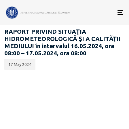
Data
CATEGORIA:
publicării:
To
RAPOARTE ZILNICE STAREA MEDIULUI
nav
RAPORT PRIVIND SITUAŢIA
HIDROMETEOROLOGICĂ ŞI A CALITĂŢII
MEDIULUI în intervalul 16.05.2024, ora
08:00 – 17.05.2024, ora 08:00
17 May 2024