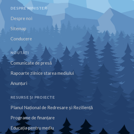
DESPRE MINISTER
Despre noi
Sitemap
Conducere
NOUTĂȚI
Comunicate de presă
Rapoarte zilnice starea mediului
Anunțuri
RESURSE ȘI PROIECTE
Planul Național de Redresare și Reziliență
Programe de finanțare
Educația pentru mediu