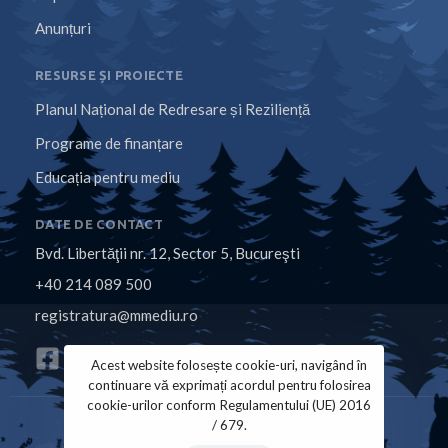
Anunțuri
RESURSE ȘI PROIECTE
Planul Național de Redresare și Reziliență
Programe de finanțare
Educația pentru mediu
DATE DE CONTACT
Bvd. Libertăţii nr. 12, Sector 5, Bucureşti
+40 214 089 500
registratura@mmediu.ro
Acest website folosește cookie-uri, navigând în
continuare vă exprimați acordul pentru folosirea
cookie-urilor conform Regulamentului (UE) 2016
/ 679.
Politica de Cookies
Politica de Confidențialitate