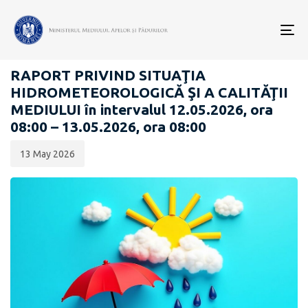
Data
CATEGORIA:
publicării:
To
RAPOARTE ZILNICE STAREA MEDIULUI
nav
RAPORT PRIVIND SITUAŢIA
HIDROMETEOROLOGICĂ ŞI A CALITĂŢII
MEDIULUI în intervalul 12.05.2026, ora
08:00 – 13.05.2026, ora 08:00
13 May 2026