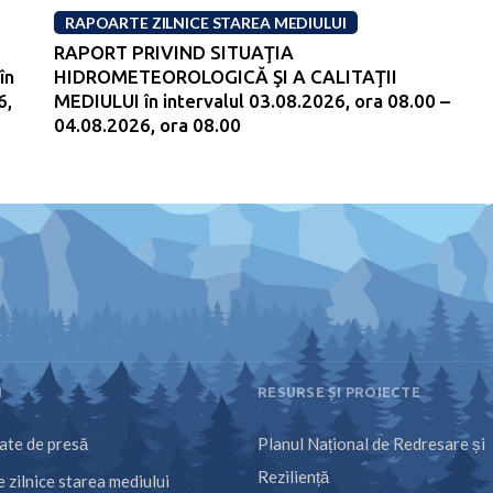
RAPOARTE ZILNICE STAREA MEDIULUI
RAPORT PRIVIND SITUAŢIA
în
HIDROMETEOROLOGICĂ ŞI A CALITAŢII
6,
MEDIULUI în intervalul 03.08.2026, ora 08.00 –
04.08.2026, ora 08.00
I
RESURSE ȘI PROIECTE
te de presă
Planul Național de Redresare și
Reziliență
 zilnice starea mediului