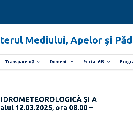
terul Mediului, Apelor și Păd
Transparență
Domenii
Portal GIS
Progr
HIDROMETEOROLOGICĂ ŞI A
lul 12.03.2025, ora 08.00 –