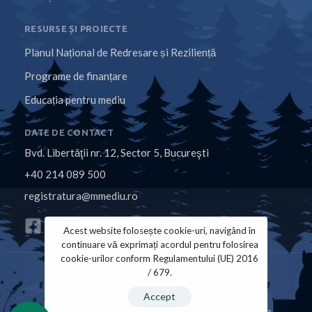
RESURSE ȘI PROIECTE
Planul Național de Redresare și Reziliență
Programe de finanțare
Educația pentru mediu
DATE DE CONTACT
Bvd. Libertăţii nr. 12, Sector 5, Bucureşti
+40 214 089 500
registratura@mmediu.ro
Acest website folosește cookie-uri, navigând în
continuare vă exprimați acordul pentru folosirea
cookie-urilor conform Regulamentului (UE) 2016
/ 679.
Politica de Cookies
Politica de Confidențialitate
Accept