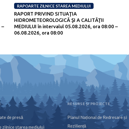
RAPOARTE ZILNICE STAREA MEDIULUI
RAPORT PRIVIND SITUAŢIA
HIDROMETEOROLOGICĂ ŞI A CALITĂŢII
 –
MEDIULUI în intervalul 05.08.2026, ora 08:00 –
06.08.2026, ora 08:00
I
RESURSE ȘI PROIECTE
te de presă
Planul Național de Redresare și
Reziliență
 zilnice starea mediului