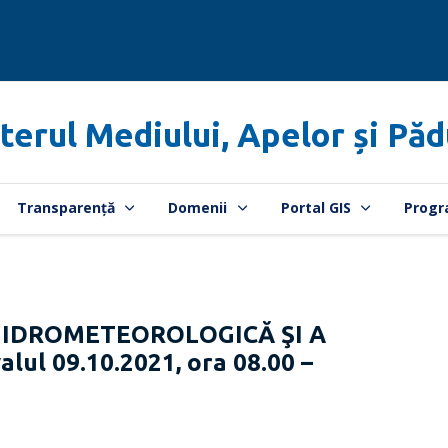
terul Mediului, Apelor și Păd
Transparență
Domenii
Portal GIS
Progr
HIDROMETEOROLOGICĂ ŞI A
lul 09.10.2021, ora 08.00 –